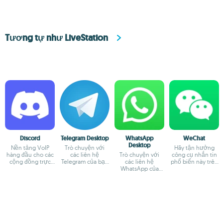
Tương tự như LiveStation
Discord
Telegram Desktop
WhatsApp
WeChat
Desktop
Nền tảng VoIP
Trò chuyện với
Hãy tận hưởng
hàng đầu cho các
các liên hệ
Trò chuyện với
công cụ nhắn tin
cộng đồng trực
Telegram của bạn
các liên hệ
phổ biến này trên
tuyến
từ máy Mac
WhatsApp của
Mac của bạn
bạn từ Mac