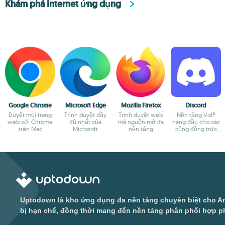
Khám phá Internet ứng dụng
Google Chrome
Microsoft Edge
Mozilla Firefox
Discord
Duyệt mọi trang
Trình duyệt đầy
Trình duyệt web
Nền tảng VoIP
web với Chrome
đủ nhất của
mã nguồn mở đa
hàng đầu cho các
trên Mac
Microsoft
nền tảng
cộng đồng trực
tuyến
Uptodown là kho ứng dụng đa nền tảng chuyên biệt cho An
bị hạn chế, đồng thời mang đến nền tảng phân phối hợp ph