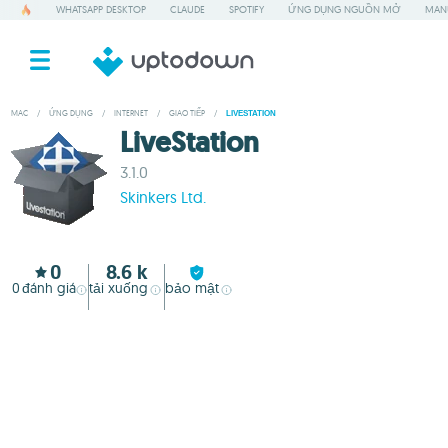
WHATSAPP DESKTOP
CLAUDE
SPOTIFY
ỨNG DỤNG NGUỒN MỞ
MAN
MAC
/
ỨNG DỤNG
/
INTERNET
/
GIAO TIẾP
/
LIVESTATION
LiveStation
3.1.0
Skinkers Ltd.
0
8.6 k
0
đánh giá
tải xuống
bảo mật