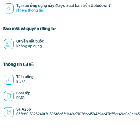
Tại sao ứng dụng này được xuất bản trên Uptodown?
(Thêm thông tin)
Bảo mật và quyền riêng tư
Quyền bắt buộc
Không áp dụng
Thông tin tải về
Tải xuống
8.577
Loại tệp
DMG
SHA256
06fb8013826240f3f1396f6c65f1a49c71038bb158429ac43b55cc49e0c8eba5