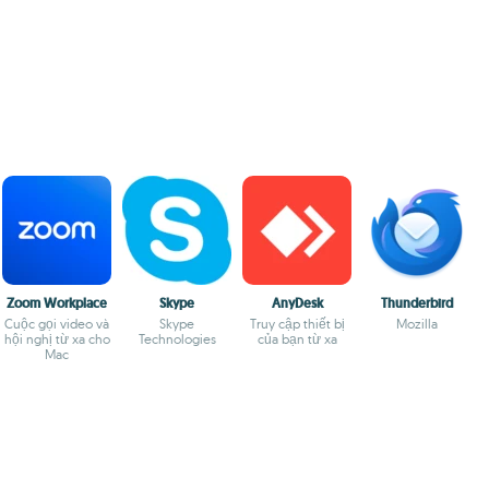
Zoom Workplace
Skype
AnyDesk
Thunderbird
Cuộc gọi video và
Skype
Truy cập thiết bị
Mozilla
hội nghị từ xa cho
Technologies
của bạn từ xa
Mac