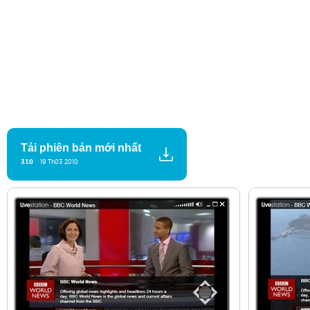
Tải phiên bản mới nhất
3.1.0
19 Th03 2010