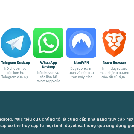
Telegram Desktop
WhatsApp
NordVPN
Brave Browser
Desktop
Trò chuyện với
Duyệt web an
Trình duyệt bảo
các liên hệ
Trò chuyện với
toàn và riêng tư
mật, không quảng
Telegram của bạn
các liên hệ
trên máy Mac
cáo, dễ sử dụng
từ máy Mac
WhatsApp của
dựa trên
bạn từ Mac
Chromium
droid. Mục tiêu của chúng tôi là cung cấp khả năng truy cập m
áp có thể truy cập từ mọi trình duyệt và thông qua ứng dụng gốc