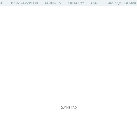
US
TOPAZ GIGAPIXEL AI
CHATBOT AI
OPENCLAW
OSU!
CÔNG CỤ CHỤP MÀN 
QUẢNG CÁO